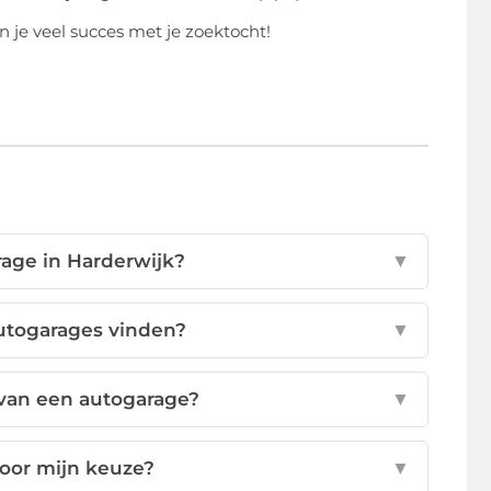
n je veel succes met je zoektocht!
age in Harderwijk?
▼
utogarages vinden?
▼
 van een autogarage?
▼
 voor mijn keuze?
▼