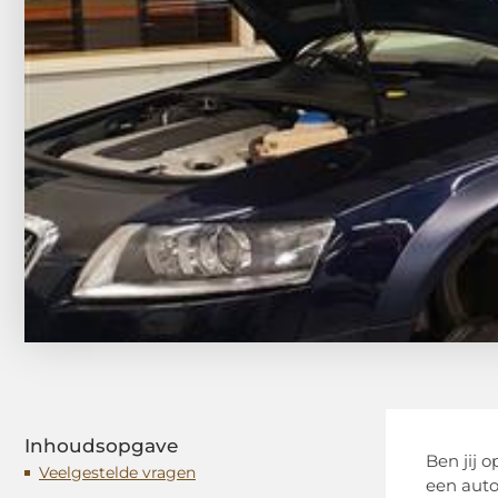
Inhoudsopgave
Ben jij 
Veelgestelde vragen
een autog