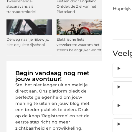
Tweedehands-
Fietsen door Engeland:
stacaravans als
Ontdek de Ziel van het
Hopelijk
transportmiddel
Platteland
De weg naar je rijbewijs:
Elektrische fiets
kies de juiste rijschool
verzekeren: waarom het
steeds belangrijker wordt
Veel
Begin vandaag nog met
jouw avontuur!
Stel het niet langer uit en meld je
direct aan. Ons platform biedt de
perfecte gelegenheid om jouw
mening te uiten en jouw blog met
een breder publiek te delen. Druk
op de knop ‘Registreren’ en zet de
eerste stap richting meer
zichtbaarheid en ontwikkeling.