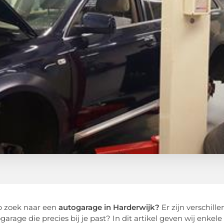
op zoek naar een
autogarage in Harderwijk?
Er zijn verschill
arage die precies bij je past? In dit artikel geven wij enkele 