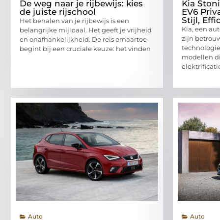
De weg naar je rijbewijs: kies
Kia Stoni
de juiste rijschool
EV6 Priv
Stijl, Eff
Het behalen van je rijbewijs is een
Kia, een au
belangrijke mijlpaal. Het geeft je vrijheid
zijn betrou
en onafhankelijkheid. De reis ernaartoe
technologie
begint bij een cruciale keuze: het vinden
modellen die
elektrificat
Auto
Auto