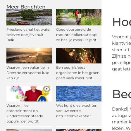
Meer Berichten
Hoe
Friesland vanaf het water
Goed voorbereid de
beleven doe je vanuit
mountainbikeroute op:
Voordat 
Balk
zo haal je meer uit je rit
klantvri
sfeer af
Zijn ze 
gezellig
Waarom een vakantie in
Een bedrijfsfeest
gaat lett
Drenthe verrassend luxe
organiseren in het groen
kan zijn
geeft vaak meer rust
Be
Waarom live
Wat kunt u verwachten
Dankzij 
entertainment op
van uw eerste
autogara
kinderfeesten steeds
naturistenvakantie?
manier k
populairder wordt
lezen. W