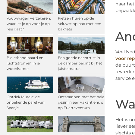
naar het
bepaalde
Vouwwagen verzekeren:
Fietsen huren op de
waar let je op voor je op
Veluwe: op pad met een
reis gaat?
bakfiets
An
Veel Ned
Bio ethanolhaard en
Een goede nachtrust in
voor rep
luchtstromen in je
de camper begint bij het
de buurt
woonkamer
juiste matras
tevreden
service e
Ontdek Murcia: de
Ontspannen met het hele
Wat
onbekende parel van
gezin in een vakantiehuis
Spanje
op Fuerteventura
Het is oo
liever e
slechts 