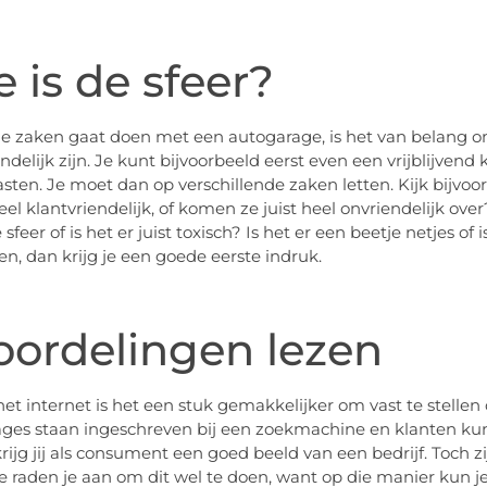
 is de sfeer?
je zaken gaat doen met een autogarage, is het van belang 
endelijk zijn. Je kunt bijvoorbeeld eerst even een vrijblijve
tasten. Je moet dan op verschillende zaken letten. Kijk bij
heel klantvriendelijk, of komen ze juist heel onvriendelijk ov
e sfeer of is het er juist toxisch? Is het er een beetje netje
en, dan krijg je een goede eerste indruk.
oordelingen lezen
het internet is het een stuk gemakkelijker om vast te stellen
ges staan ingeschreven bij een zoekmachine en klanten kun
rijg jij als consument een goed beeld van een bedrijf. Toch 
e raden je aan om dit wel te doen, want op die manier kun j