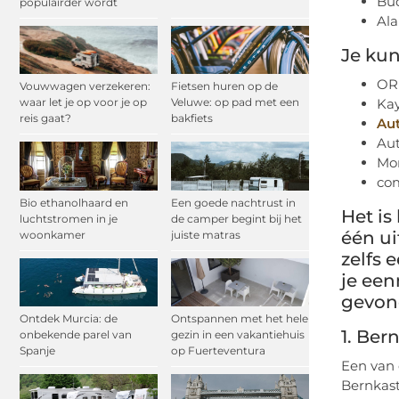
Bu
populairder wordt
Al
Je kun
OR
Vouwwagen verzekeren:
Fietsen huren op de
Ka
waar let je op voor je op
Veluwe: op pad met een
reis gaat?
bakfiets
Au
Au
Mo
co
Bio ethanolhaard en
Een goede nachtrust in
Het is
luchtstromen in je
de camper begint bij het
één ui
woonkamer
juiste matras
zelfs 
je een
gevond
Ontdek Murcia: de
Ontspannen met het hele
1. Ber
onbekende parel van
gezin in een vakantiehuis
Spanje
op Fuerteventura
Een van 
Bernkast