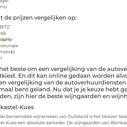
dget
amo
t de prijzen vergelijken op:
BITZ
yak
toprio
toeurope
mondo
m
 het beste om een vergelijking van de autov
tkiest. En dit kan online gedaan worden alvor
een vergelijking van de autoverhuurdienste
maal bent geland. Nu dat je je keuze hebt 
en, zijn hier de beste wijngaarden en wijn
nkastel-Kues
de beroemdste wijnstreken van Duitsland is het Moezel-Saar
el-Kues een absolute aanrader. De wijngaarden van Bernkas