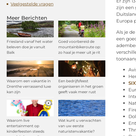
Er zijn 
Veelgestelde vragen
zijn een
Duitslan
Meer Berichten
Europa 
Als je d
een goed
Friesland vanaf het water
Goed voorbereid de
adembene
beleven doe je vanuit
mountainbikeroute op:
verschil
Balk
zo haal je meer uit je rit
toonaang
Avi
Her
Waarom een vakantie in
Een bedrijfsfeest
SIX
Drenthe verrassend luxe
organiseren in het groen
Eu
kan zijn
geeft vaak meer rust
Int
Nat
Fir
Dol
Waarom live
Wat kunt u verwachten
Ent
entertainment op
van uw eerste
Thr
kinderfeesten steeds
naturistenvakantie?