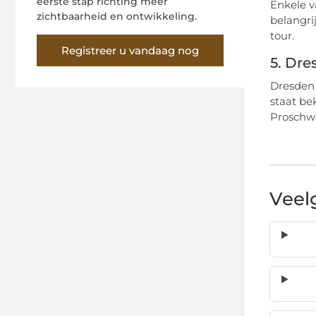
eerste stap richting meer
Enkele v
zichtbaarheid en ontwikkeling.
belangri
tour.
Registreer u vandaag nog
5. Dre
Dresden 
staat be
Proschwi
Veel