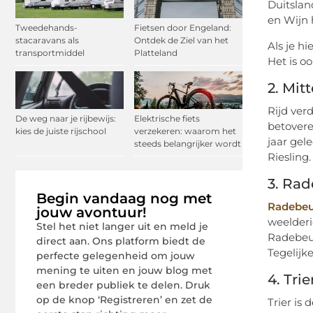
Duitslan
en Wijn 
Tweedehands-
Fietsen door Engeland:
stacaravans als
Ontdek de Ziel van het
Als je h
transportmiddel
Platteland
Het is o
2. Mit
Rijd ver
De weg naar je rijbewijs:
Elektrische fiets
betovere
kies de juiste rijschool
verzekeren: waarom het
jaar gel
steeds belangrijker wordt
Riesling.
3. Ra
Begin vandaag nog met
Radebeu
jouw avontuur!
weelderi
Stel het niet langer uit en meld je
Radebeul
direct aan. Ons platform biedt de
Tegelijk
perfecte gelegenheid om jouw
mening te uiten en jouw blog met
4. Trie
een breder publiek te delen. Druk
op de knop ‘Registreren’ en zet de
Trier is