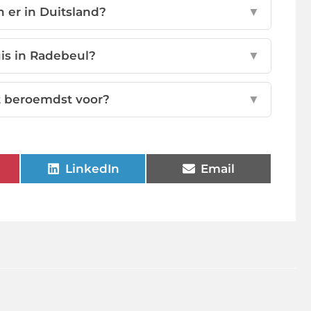
 er in Duitsland?
▼
is in Radebeul?
▼
et beroemdst voor?
▼
LinkedIn
Email