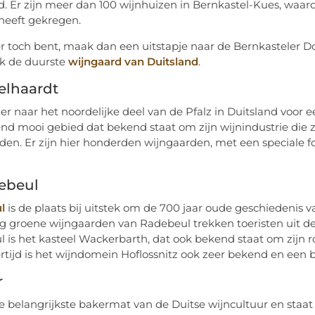
d. Er zijn meer dan 100 wijnhuizen in Bernkastel-Kues, waard
heeft gekregen.
ier toch bent, maak dan een uitstapje naar de Bernkasteler Do
ok de duurste
wijngaard van Duitsland
.
telhaardt
der naar het noordelijke deel van de Pfalz in Duitsland voor 
nd mooi gebied dat bekend staat om zijn wijnindustrie die zi
eden. Er zijn hier honderden wijngaarden, met een speciale f
debeul
l
is de plaats bij uitstek om de 700 jaar oude geschiedenis 
g groene wijngaarden van Radebeul trekken toeristen uit de
 is het kasteel Wackerbarth, dat ook bekend staat om zijn ro
ertijd is het wijndomein Hoflossnitz ook zeer bekend en een
r
 de belangrijkste bakermat van de Duitse wijncultuur en staa