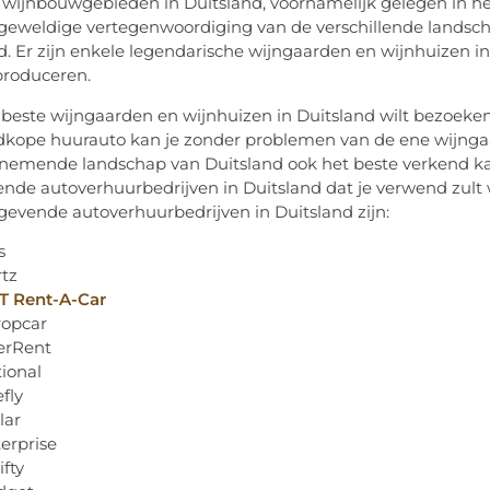
13 wijnbouwgebieden in Duitsland, voornamelijk gelegen in 
 geweldige vertegenwoordiging van de verschillende landsch
d. Er zijn enkele legendarische wijngaarden en wijnhuizen i
produceren.
e beste wijngaarden en wijnhuizen in Duitsland wilt bezoeken
kope huurauto kan je zonder problemen van de ene wijngaar
mende landschap van Duitsland ook het beste verkend kan w
lende autoverhuurbedrijven in Duitsland dat je verwend zul
evende autoverhuurbedrijven in Duitsland zijn:
s
tz
T Rent-A-Car
ropcar
erRent
ional
efly
lar
erprise
ifty