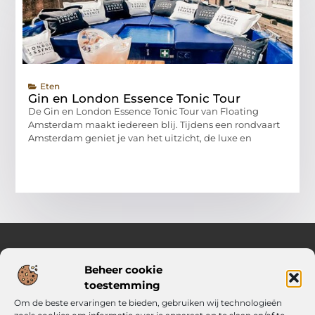
Eten
Gin en London Essence Tonic Tour
De Gin en London Essence Tonic Tour van Floating
Amsterdam maakt iedereen blij. Tijdens een rondvaart
Amsterdam geniet je van het uitzicht, de luxe en
Beheer cookie
Over Knal Relaxed
toestemming
Heldere ideeën en slimme keuzes voor elke dag
Om de beste ervaringen te bieden, gebruiken wij technologieën
Verken een mix van inspirerende content met praktische tips,