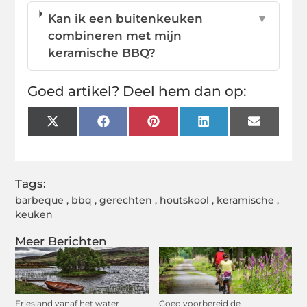
Kan ik een buitenkeuken
▼
combineren met mijn
keramische BBQ?
Goed artikel? Deel hem dan op:
X
Facebook
Pinterest
LinkedIn
Email
(Twitter)
Tags:
barbeque
,
bbq
,
gerechten
,
houtskool
,
keramische
,
keuken
Meer Berichten
Friesland vanaf het water
Goed voorbereid de