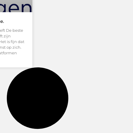
e.
eft De beste
t zijn
t is fijn dat
st op zich.
latformen