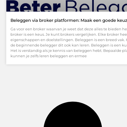
Beleggen via broker platformen: Maak een goede keuz
Ga voor een broker waarvan je weet dat deze alles te bieden he
broker is een keus. Je kunt brokers vergelijken. Elke broker heef
eigenschappen en doelstellingen. Beleggen is een breed vak. He
de beginnende belegger dit ook kan leren. Beleggen is een kun
Het is verstandig als je kennis van beleggen hebt. Bepaalde p
kunnen je zelfs leren beleggen en ermee