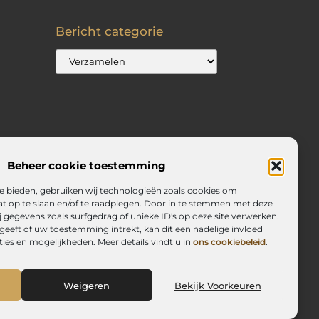
Bericht categorie
Beheer cookie toestemming
e bieden, gebruiken wij technologieën zoals cookies om
at op te slaan en/of te raadplegen. Door in te stemmen met deze
gegevens zoals surfgedrag of unieke ID's op deze site verwerken.
eeft of uw toestemming intrekt, kan dit een nadelige invloed
es en mogelijkheden. Meer details vindt u in
ons cookiebeleid
.
Weigeren
Bekijk Voorkeuren