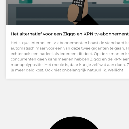
Het alternatief voor een Ziggo en KPN tv-abonnement
Het is qua internet en tv-abonnementen haast de standaard k
automatisch maar voor één van deze twee giganten te gaan. H
echter ook een nadeel als iedereen dit doet. Op deze manier k
concurrenten geen kans meer en hebben Ziggo en de KPN een
monopolypositie. Het mooie is, daar kun je zelf wat aan doen. 
je meer geld kost. Ook niet onbelangrijk natuurlijk. Wellicht