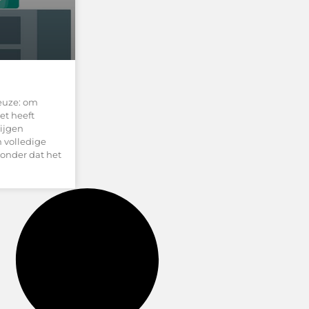
euze: om
et heeft
rijgen
 volledige
Zonder dat het