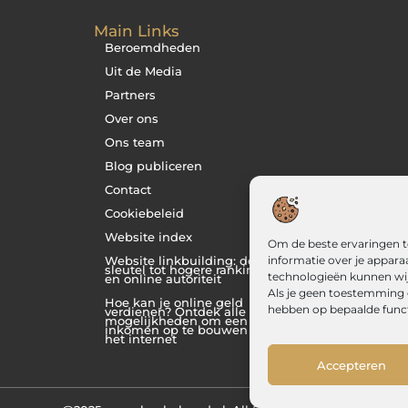
Main Links
Beroemdheden
Uit de Media
Partners
Over ons
Ons team
Blog publiceren
Contact
Cookiebeleid
Website index
Om de beste ervaringen t
informatie over je appara
Website linkbuilding: de
sleutel tot hogere rankings
technologieën kunnen wij 
en online autoriteit
Als je geen toestemming g
Hoe kan je online geld
hebben op bepaalde functi
verdienen? Ontdek alle
mogelijkheden om een
inkomen op te bouwen via
het internet
Accepteren