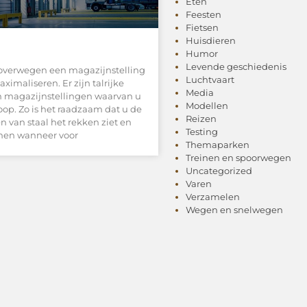
Eten
Feesten
Fietsen
Huisdieren
Humor
Levende geschiedenis
 overwegen een magazijnstelling
Luchtvaart
imaliseren. Er zijn talrijke
Media
n magazijnstellingen waarvan u
Modellen
oop. Zo is het raadzaam dat u de
Reizen
 van staal het rekken ziet en
Testing
emen wanneer voor
Themaparken
Treinen en spoorwegen
Uncategorized
Varen
Verzamelen
Wegen en snelwegen