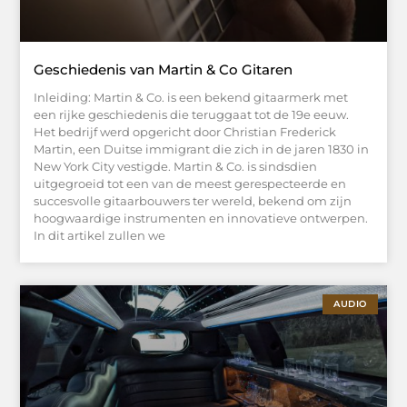
Geschiedenis van Martin & Co Gitaren
Inleiding: Martin & Co. is een bekend gitaarmerk met
een rijke geschiedenis die teruggaat tot de 19e eeuw.
Het bedrijf werd opgericht door Christian Frederick
Martin, een Duitse immigrant die zich in de jaren 1830 in
New York City vestigde. Martin & Co. is sindsdien
uitgegroeid tot een van de meest gerespecteerde en
succesvolle gitaarbouwers ter wereld, bekend om zijn
hoogwaardige instrumenten en innovatieve ontwerpen.
In dit artikel zullen we
AUDIO