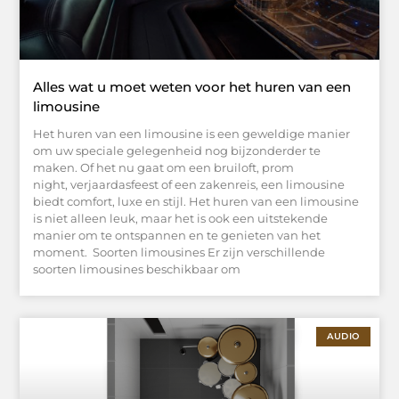
Alles wat u moet weten voor het huren van een
limousine
Het huren van een limousine is een geweldige manier
om uw speciale gelegenheid nog bijzonderder te
maken. Of het nu gaat om een bruiloft, prom
night, verjaardasfeest of een zakenreis, een limousine
biedt comfort, luxe en stijl. Het huren van een limousine
is niet alleen leuk, maar het is ook een uitstekende
manier om te ontspannen en te genieten van het
moment. Soorten limousines Er zijn verschillende
soorten limousines beschikbaar om
AUDIO