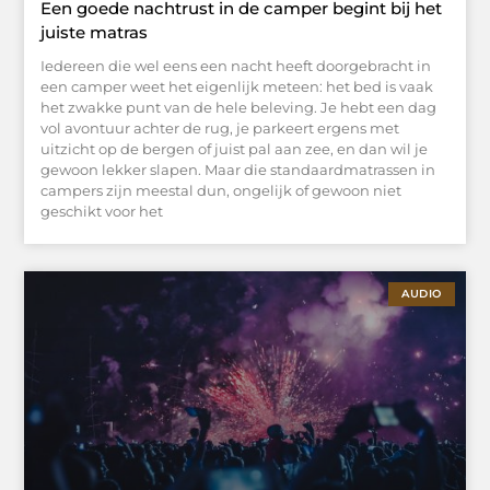
Een goede nachtrust in de camper begint bij het
juiste matras
Iedereen die wel eens een nacht heeft doorgebracht in
een camper weet het eigenlijk meteen: het bed is vaak
het zwakke punt van de hele beleving. Je hebt een dag
vol avontuur achter de rug, je parkeert ergens met
uitzicht op de bergen of juist pal aan zee, en dan wil je
gewoon lekker slapen. Maar die standaardmatrassen in
campers zijn meestal dun, ongelijk of gewoon niet
geschikt voor het
AUDIO