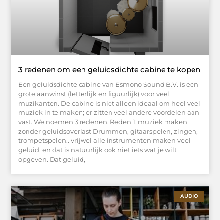
3 redenen om een geluidsdichte cabine te kopen
Een geluidsdichte cabine van Esmono Sound B.V. is een
grote aanwinst (letterlijk en figuurlijk) voor veel
muzikanten. De cabine is niet alleen ideaal om heel veel
muziek in te maken; er zitten veel andere voordelen aan
vast. We noemen 3 redenen. Reden 1: muziek maken
zonder geluidsoverlast Drummen, gitaarspelen, zingen,
trompetspelen.. vrijwel alle instrumenten maken veel
geluid, en dat is natuurlijk ook niet iets wat je wilt
opgeven. Dat geluid,
AUDIO