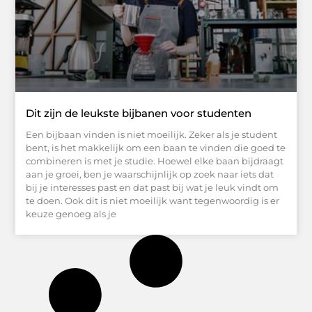
Dit zijn de leukste bijbanen voor studenten
Een bijbaan vinden is niet moeilijk. Zeker als je student
bent, is het makkelijk om een ​​baan te vinden die goed te
combineren is met je studie. Hoewel elke baan bijdraagt ​​
aan je groei, ben je waarschijnlijk op zoek naar iets dat
bij je interesses past en dat past bij wat je leuk vindt om
te doen. Ook dit is niet moeilijk want tegenwoordig is er
keuze genoeg als je