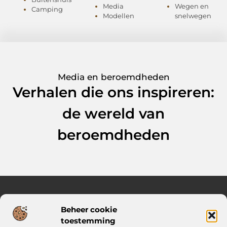
Media
Wegen en
Camping
Modellen
snelwegen
Media en beroemdheden
Verhalen die ons inspireren:
de wereld van
beroemdheden
Beheer cookie
Over Knal Relaxed
toestemming
Heldere ideeën en slimme keuzes voor elke dag