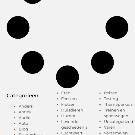
Eten
Reizen
Categorieën
Feesten
Testing
Fietsen
Themaparken
Anders
Huisdieren
Treinen en
Antiek
Humor
spoorwegen
Audio
Levende
Uncategorized
Auto
geschiedenis
Varen
Blog
Luchtvaart
Verzamelen
Buitenshuis