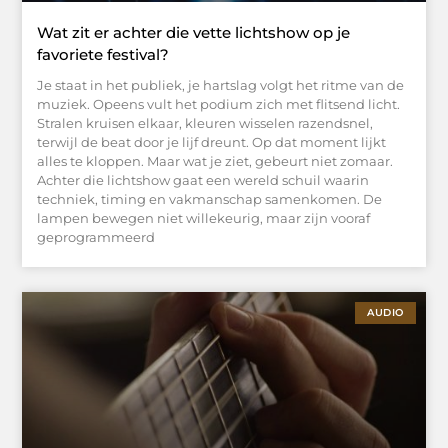
Wat zit er achter die vette lichtshow op je
favoriete festival?
Je staat in het publiek, je hartslag volgt het ritme van de
muziek. Opeens vult het podium zich met flitsend licht.
Stralen kruisen elkaar, kleuren wisselen razendsnel,
terwijl de beat door je lijf dreunt. Op dat moment lijkt
alles te kloppen. Maar wat je ziet, gebeurt niet zomaar.
Achter die lichtshow gaat een wereld schuil waarin
techniek, timing en vakmanschap samenkomen. De
lampen bewegen niet willekeurig, maar zijn vooraf
geprogrammeerd
AUDIO