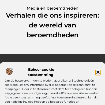
Media en beroemdheden
Verhalen die ons inspireren:
de wereld van
beroemdheden
Beheer cookie
Over Knal Relaxed
toestemming
Heldere ideeën en slimme keuzes voor elke dag
Om de beste ervaringen te bieden, gebruiken wij technologieën
Verken een mix van inspirerende content met praktische tips,
zoals cookies om informatie over je apparaat op te slaan en/of te
verrassende inzichten en frisse perspectieven. Alles wat je
raadplegen. Door in te stemmen met deze technologieën kunnen
nodig hebt om met vertrouwen en richting je dag te starten.
wij gegevens zoals surfgedrag of unieke ID's op deze site verwerken.
Als je geen toestemming geeft of uw toestemming intrekt, kan dit
een nadelige invloed hebben op bepaalde functies en
Main Links