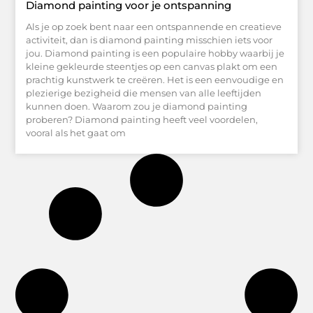
Diamond painting voor je ontspanning
Als je op zoek bent naar een ontspannende en creatieve
activiteit, dan is diamond painting misschien iets voor
jou. Diamond painting is een populaire hobby waarbij je
kleine gekleurde steentjes op een canvas plakt om een
prachtig kunstwerk te creëren. Het is een eenvoudige en
plezierige bezigheid die mensen van alle leeftijden
kunnen doen. Waarom zou je diamond painting
proberen? Diamond painting heeft veel voordelen,
vooral als het gaat om