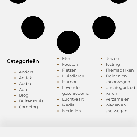
Eten
Reizen
Categorieën
Feesten
Testing
Fietsen
Themaparken
Anders
Huisdieren
Treinen en
Antiek
Humor
spoorwegen
Audio
Levende
Uncategorized
Auto
geschiedenis
Varen
Blog
Luchtvaart
Verzamelen
Buitenshuis
Media
Wegen en
Camping
Modellen
snelwegen