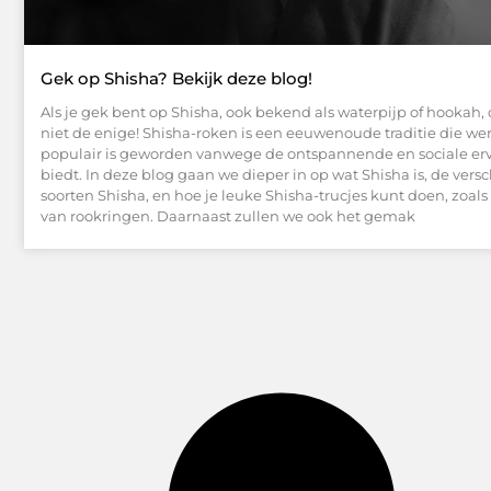
Gek op Shisha? Bekijk deze blog!
Als je gek bent op Shisha, ook bekend als waterpijp of hookah,
niet de enige! Shisha-roken is een eeuwenoude traditie die we
populair is geworden vanwege de ontspannende en sociale erv
biedt. In deze blog gaan we dieper in op wat Shisha is, de vers
soorten Shisha, en hoe je leuke Shisha-trucjes kunt doen, zoals
van rookringen. Daarnaast zullen we ook het gemak