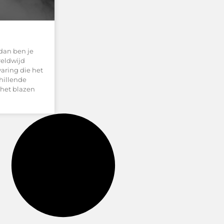
 dan ben je
reldwijd
aring die het
chillende
 het blazen