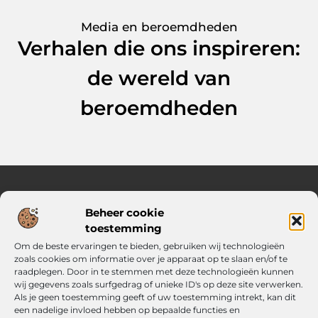
Media en beroemdheden
Verhalen die ons inspireren:
de wereld van
beroemdheden
Beheer cookie
Over Knal Relaxed
toestemming
Heldere ideeën en slimme keuzes voor elke dag
Om de beste ervaringen te bieden, gebruiken wij technologieën
Verken een mix van inspirerende content met praktische tips,
zoals cookies om informatie over je apparaat op te slaan en/of te
verrassende inzichten en frisse perspectieven. Alles wat je
raadplegen. Door in te stemmen met deze technologieën kunnen
nodig hebt om met vertrouwen en richting je dag te starten.
wij gegevens zoals surfgedrag of unieke ID's op deze site verwerken.
Als je geen toestemming geeft of uw toestemming intrekt, kan dit
een nadelige invloed hebben op bepaalde functies en
Main Links