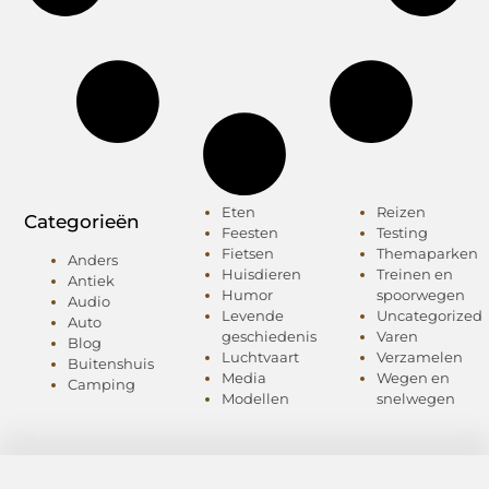
Eten
Reizen
Categorieën
Feesten
Testing
Fietsen
Themaparken
Anders
Huisdieren
Treinen en
Antiek
Humor
spoorwegen
Audio
Levende
Uncategorized
Auto
geschiedenis
Varen
Blog
Luchtvaart
Verzamelen
Buitenshuis
Media
Wegen en
Camping
Modellen
snelwegen