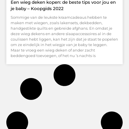
Een wieg deken kopen: de beste tips voor jou en
je baby – Koopgids 2022
Sommige van de leukste kraamcadeaus hebben te
maken met wiegen, zoals lakensets, dekbedden,
handgestikte quilts en gebreide afghans. En omdat je
deze wieg dekens en andere slaapaccessoires al in de
coulissen hebt liggen, kan het zijn dat je staat te popelen
om ze eindelijk in het wiegje van je baby te leggen.
Maar te vroeg een wieg deken of ander zacht
beddengoed toevoegen, of het nu ’s nachts is